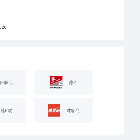
20
日职乙
德乙
韩K联
球客岛