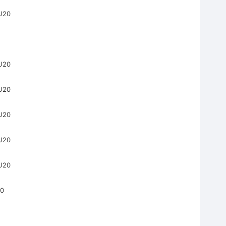
20
20
20
20
20
20
0