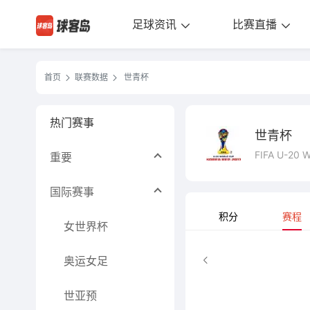
足球资讯
比赛直播
首页
联赛数据
世青杯
热门赛事
世青杯
FIFA U-20 W
重要
国际赛事
积分
赛程
女世界杯
奥运女足
世亚预