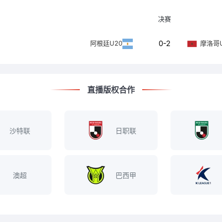
决赛
0-2
阿根廷U20
摩洛哥U
直播版权合作
沙特联
日职联
澳超
巴西甲