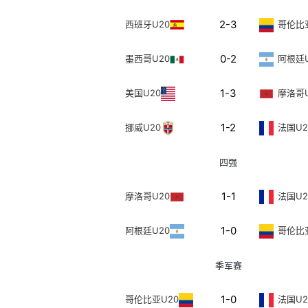
2-3
西班牙U20
哥伦比
0-2
墨西哥U20
阿根廷U
1-3
美国U20
摩洛哥U
1-2
挪威U20
法国U2
四强
1-1
摩洛哥U20
法国U2
1-0
阿根廷U20
哥伦比
季军赛
1-0
哥伦比亚U20
法国U2