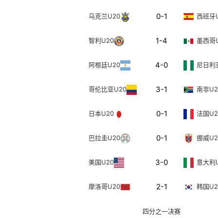
0-1
乌克兰U20
西班牙U
1-4
智利U20
墨西哥U
4-0
阿根廷U20
尼日利
3-1
哥伦比亚U20
南非U2
0-1
日本U20
法国U2
0-1
巴拉圭U20
挪威U2
3-0
美国U20
意大利U
2-1
摩洛哥U20
韩国U2
四分之一决赛