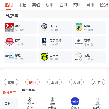
热门
中超
英超
法甲
西甲
德甲
意甲
欧冠
近期赛事
德乙
瑞典超
阿甲
今日4场
今日4场
今日6场
荷乙
英足总杯
荷甲
今日2场
今日8场
今日7场
挪超
巴西甲
葡超
今日3场
今日5场
今日2场
重要
欧洲
亚洲
美洲
大洋洲
欧洲赛事
欧洲赛事
英格兰
欧冠
欧协联
欧洲杯
欧超杯