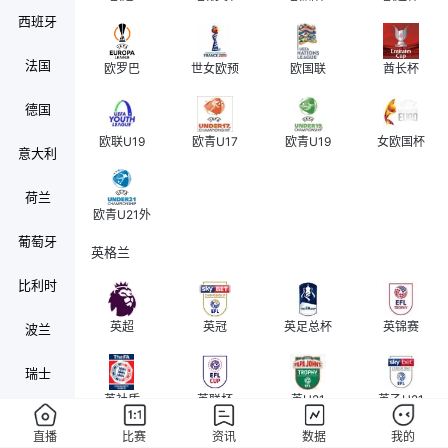
西班牙
法国
欧罗巴
世女欧预
欧国联
酋长杯
德国
欧联U19
欧青U17
欧青U19
女欧国杯
意大利
荷兰
欧青U21外
葡萄牙
英格兰
比利时
英超
英冠
英足总杯
英锦赛
波兰
瑞士
英社盾
英联杯
英U21
英乙U21
奥地利
直播
比赛
资讯
数据
我的