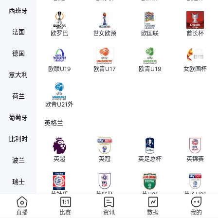
西班牙
法国
欧罗巴
世女欧预
欧国联
酋长杯
德国
欧联U19
欧青U17
欧青U19
女欧国杯
意大利
荷兰
欧青U21外
葡萄牙
英格兰
比利时
英超
英冠
英足总杯
英锦赛
波兰
瑞士
英社盾
英联杯
英U21
英乙U21
奥地利
直播
比赛
资讯
数据
我的