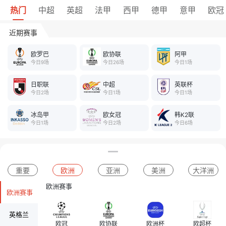
热门
中超
英超
法甲
西甲
德甲
意甲
欧冠
近期赛事
欧罗巴
欧协联
阿甲
今日9场
今日26场
今日1场
日职联
中超
英联杯
今日2场
今日1场
今日1场
冰岛甲
欧女冠
韩K2联
今日1场
今日2场
今日6场
重要
欧洲
亚洲
美洲
大洋洲
欧洲赛事
欧洲赛事
英格兰
欧冠
欧协联
欧洲杯
欧超杯