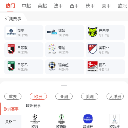
热门
中超
英超
法甲
西甲
德甲
意甲
欧冠
近期赛事
荷甲
挪超
巴西甲
今日7场
今日3场
今日5场
日职联
葡超
美职业
今日2场
今日2场
今日1场
日职乙
瑞典超
德乙
今日2场
今日4场
今日4场
重要
欧洲
亚洲
美洲
大洋洲
欧洲赛事
欧洲赛事
英格兰
欧冠
欧协联
欧洲杯
欧超杯