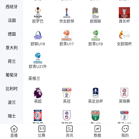
西班牙
法国
欧罗巴
世女欧预
欧国联
酋长杯
德国
欧联U19
欧青U17
欧青U19
女欧国杯
意大利
荷兰
欧青U21外
葡萄牙
英格兰
比利时
英超
英冠
英足总杯
英锦赛
波兰
瑞士
英社盾
英联杯
英U21
英乙U21
奥地利
直播
比赛
资讯
数据
我的