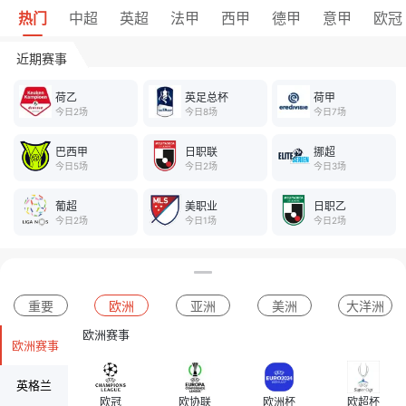
热门
中超
英超
法甲
西甲
德甲
意甲
欧冠
近期赛事
荷乙
英足总杯
荷甲
今日2场
今日8场
今日7场
巴西甲
日职联
挪超
今日5场
今日2场
今日3场
葡超
美职业
日职乙
今日2场
今日1场
今日2场
重要
欧洲
亚洲
美洲
大洋洲
欧洲赛事
欧洲赛事
英格兰
欧冠
欧协联
欧洲杯
欧超杯