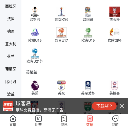
西班牙
法国
欧罗巴
世女欧预
欧国联
酋长杯
德国
欧联U19
欧青U17
欧青U19
女欧国杯
意大利
荷兰
欧青U21外
葡萄牙
英格兰
比利时
英超
英冠
英足总杯
英锦赛
波兰
球客岛
下载APP
瑞士
足球比赛直播，高清无广告
英社盾
英联杯
英U21
英乙U21
奥地利
直播
比赛
资讯
数据
我的