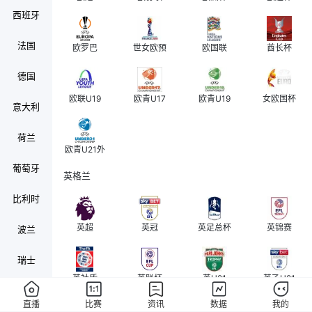
西班牙
法国
欧罗巴
世女欧预
欧国联
酋长杯
德国
欧联U19
欧青U17
欧青U19
女欧国杯
意大利
荷兰
欧青U21外
葡萄牙
英格兰
比利时
英超
英冠
英足总杯
英锦赛
波兰
瑞士
英社盾
英联杯
英U21
英乙U21
奥地利
直播
比赛
资讯
数据
我的