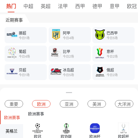
热门
中超
英超
法甲
西甲
德甲
意甲
欧冠
近期赛事
挪超
阿甲
巴西甲
今日1场
今日4场
今日5场
葡超
比甲
意杯
今日4场
今日2场
今日2场
芬超
冰岛超
俄超
今日1场
今日5场
今日2场
重要
欧洲
亚洲
美洲
大洋洲
欧洲赛事
欧洲赛事
英格兰
欧冠
欧协联
欧洲杯
欧超杯