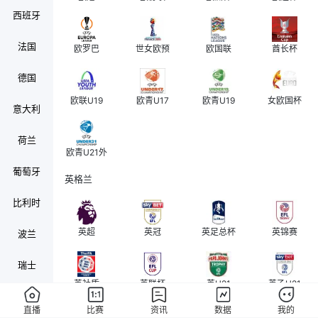
西班牙
法国
欧罗巴
世女欧预
欧国联
酋长杯
德国
欧联U19
欧青U17
欧青U19
女欧国杯
意大利
荷兰
欧青U21外
葡萄牙
英格兰
比利时
英超
英冠
英足总杯
英锦赛
波兰
瑞士
英社盾
英联杯
英U21
英乙U21
奥地利
直播
比赛
资讯
数据
我的