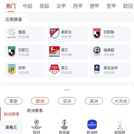
热门
中超
英超
法甲
西甲
德甲
意甲
欧冠
近期赛事
葡超
美职业
日职联
今日2场
今日1场
今日2场
日职乙
德乙
瑞典超
今日2场
今日4场
今日4场
阿甲
荷乙
英足总杯
今日6场
今日2场
今日8场
重要
欧洲
亚洲
美洲
大洋洲
欧洲赛事
欧洲赛事
英格兰
欧冠
欧协联
欧洲杯
欧超杯