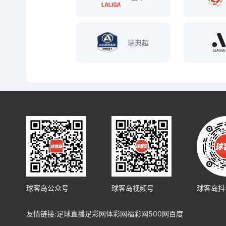
瑞典超
球客岛公众号
球客岛视频号
球客岛抖
友情链接:
足球直播
足彩网
体彩网
福彩网
500网
百度