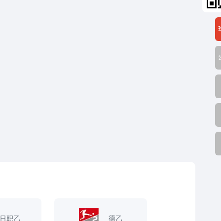
日职乙
德乙