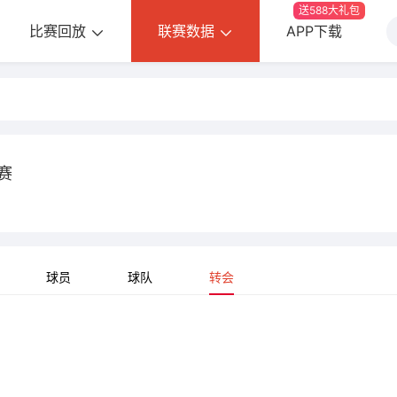
送588大礼包
比赛回放
联赛数据
APP下载
赛
球员
球队
转会