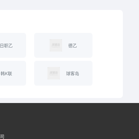
日职乙
德乙
韩K联
球客岛
司