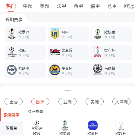
热门
中超
英超
法甲
西甲
德甲
意甲
欧冠
近期赛事
欧罗巴
阿甲
欧协联
今日2场
今日2场
今日3场
欧冠
冰岛超
智利杯
今日2场
今日2场
今日4场
哈萨甲
美青杯
乌兹超
今日4场
今日2场
今日2场
重要
欧洲
亚洲
美洲
大洋洲
欧洲赛事
欧洲赛事
英格兰
欧冠
欧协联
欧洲杯
欧超杯