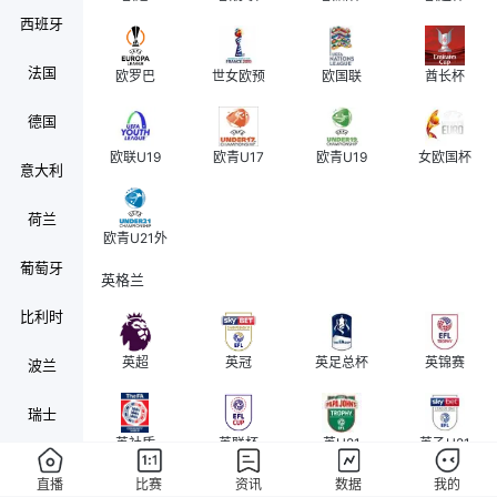
西班牙
法国
欧罗巴
世女欧预
欧国联
酋长杯
德国
欧联U19
欧青U17
欧青U19
女欧国杯
意大利
荷兰
欧青U21外
葡萄牙
英格兰
比利时
英超
英冠
英足总杯
英锦赛
波兰
瑞士
英社盾
英联杯
英U21
英乙U21
奥地利
直播
比赛
资讯
数据
我的