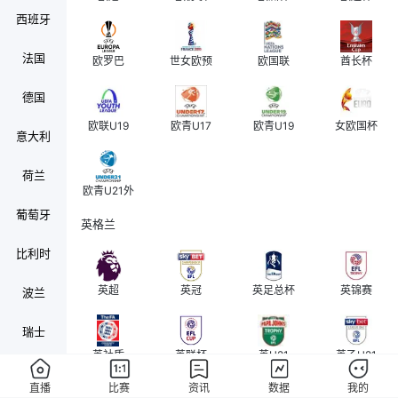
西班牙
法国
欧罗巴
世女欧预
欧国联
酋长杯
德国
欧联U19
欧青U17
欧青U19
女欧国杯
意大利
荷兰
欧青U21外
葡萄牙
英格兰
比利时
英超
英冠
英足总杯
英锦赛
波兰
瑞士
英社盾
英联杯
英U21
英乙U21
奥地利
直播
比赛
资讯
数据
我的