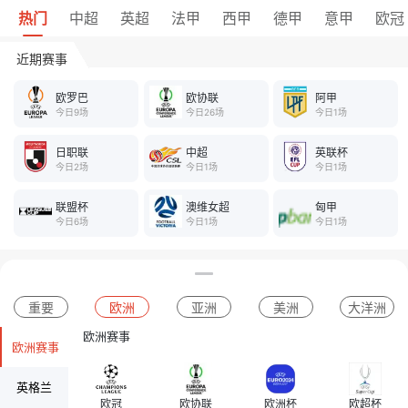
热门
中超
英超
法甲
西甲
德甲
意甲
欧冠
近期赛事
欧罗巴
欧协联
阿甲
今日9场
今日26场
今日1场
日职联
中超
英联杯
今日2场
今日1场
今日1场
联盟杯
澳维女超
匈甲
今日6场
今日1场
今日1场
重要
欧洲
亚洲
美洲
大洋洲
欧洲赛事
欧洲赛事
英格兰
欧冠
欧协联
欧洲杯
欧超杯