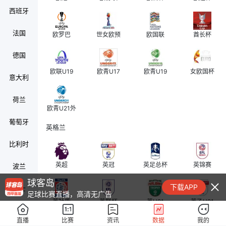
西班牙
法国
欧罗巴
世女欧预
欧国联
酋长杯
德国
欧联U19
欧青U17
欧青U19
女欧国杯
意大利
荷兰
欧青U21外
葡萄牙
英格兰
比利时
英超
英冠
英足总杯
英锦赛
波兰
球客岛
下载APP
瑞士
足球比赛直播，高清无广告
英社盾
英联杯
英U21
英乙U21
奥地利
直播
比赛
资讯
数据
我的