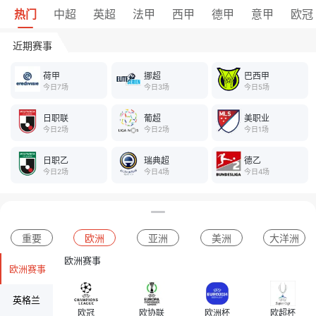
热门
中超
英超
法甲
西甲
德甲
意甲
欧冠
近期赛事
荷甲
挪超
巴西甲
今日7场
今日3场
今日5场
日职联
葡超
美职业
今日2场
今日2场
今日1场
日职乙
瑞典超
德乙
今日2场
今日4场
今日4场
重要
欧洲
亚洲
美洲
大洋洲
欧洲赛事
欧洲赛事
英格兰
欧冠
欧协联
欧洲杯
欧超杯