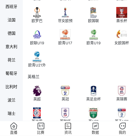
西班牙
法国
欧罗巴
世女欧预
欧国联
酋长杯
德国
欧联U19
欧青U17
欧青U19
女欧国杯
意大利
荷兰
欧青U21外
葡萄牙
英格兰
比利时
英超
英冠
英足总杯
英锦赛
波兰
瑞士
英社盾
英联杯
英U21
英乙U21
奥地利
直播
比赛
资讯
数据
我的