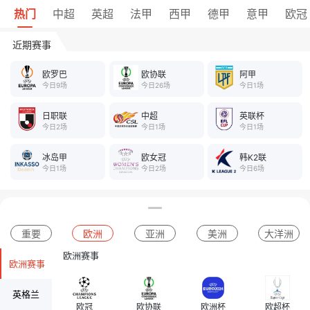
热门
中超
英超
法甲
西甲
德甲
意甲
欧冠
近期赛事
欧罗巴
欧协联
阿甲
今日9场
今日26场
今日1场
日职联
中超
英联杯
今日2场
今日1场
今日1场
冰岛甲
欧女冠
韩K2联
今日1场
今日2场
今日6场
重要
欧洲
亚洲
美洲
大洋洲
欧洲赛事
欧洲赛事
英格兰
欧冠
欧协联
欧洲杯
欧超杯