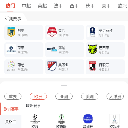
热门
中超
英超
法甲
西甲
德甲
意甲
欧冠
近期赛事
阿甲
荷乙
英足总杯
今日6场
今日2场
今日8场
荷甲
挪超
巴西甲
今日7场
今日3场
今日5场
葡超
美职业
日职联
今日2场
今日1场
今日2场
重要
欧洲
亚洲
美洲
大洋洲
欧洲赛事
欧洲赛事
英格兰
欧冠
欧协联
欧洲杯
欧超杯