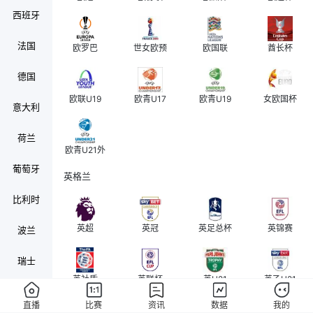
西班牙
法国
欧罗巴
世女欧预
欧国联
酋长杯
德国
欧联U19
欧青U17
欧青U19
女欧国杯
意大利
荷兰
欧青U21外
葡萄牙
英格兰
比利时
英超
英冠
英足总杯
英锦赛
波兰
瑞士
英社盾
英联杯
英U21
英乙U21
奥地利
直播
比赛
资讯
数据
我的