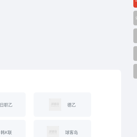
日职乙
德乙
韩K联
球客岛