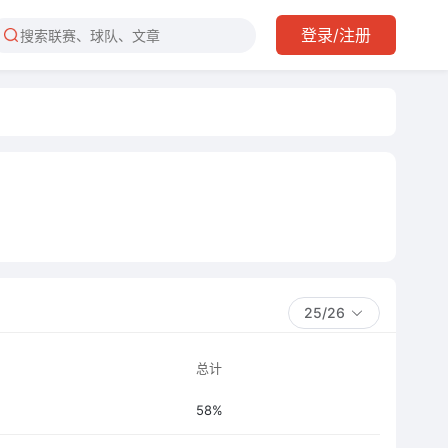
登录/注册
25/26
总计
58%