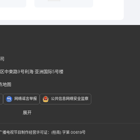
司
区中柬路9号利海·亚洲国际5号楼
点地图
警
网络谣言举报
公共信息网络安全监察
展开
赛J2
广播电视节目制作经营许可证：(桂南) 字第 00619号