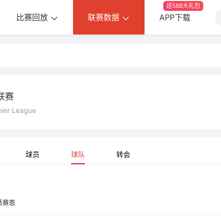
送588大礼包
比赛回放
联赛数据
APP下载
联赛
mier League
球员
球队
转会
活赛恩