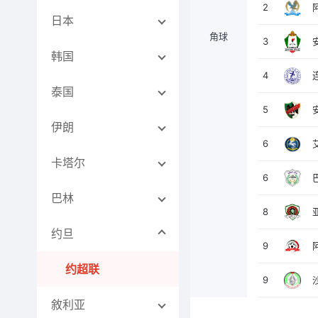
2
日本
角球
3
韩国
4
泰国
5
伊朗
6
卡塔尔
6
巴林
8
约旦
9
约超联
9
敘利亚