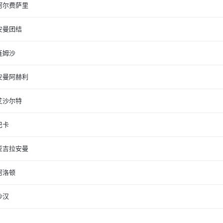
阿尔费萨里
安曼团结
连姆沙
安曼阿赫利
艾沙尔特
巴卡
亚吉拉安曼
阿洛顿
沙汉