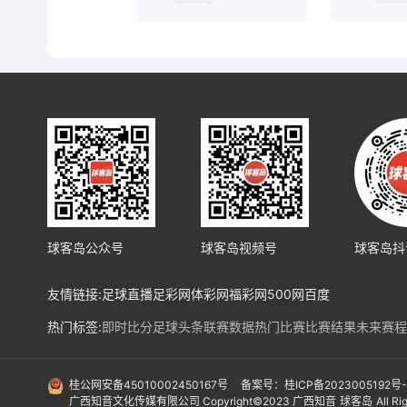
球客岛公众号
球客岛视频号
球客岛抖
友情链接:
足球直播
足彩网
体彩网
福彩网
500网
百度
热门标签:
即时比分
足球头条
联赛数据
热门比赛
比赛结果
未来赛程
热门球队:
皇马
马竞
巴塞罗纳
利物浦
阿森纳
曼城
拜仁
勒沃库森
法兰
国际赛事:
亚洲预选赛
欧洲预选赛
南美预选赛
北美预选赛
欧冠
欧协
桂公网安备45010002450167号
备案号：桂ICP备2023005192号
广西知音文化传媒有限公司 Copyright©2023 广西知音
球客岛
All R