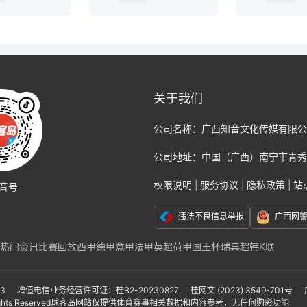
关于我们
公司名称：
广西知音文化传媒有限公
公司地址：
中国（广西）南宁市青秀
权限说明
|
服务协议
|
隐私政策
|
站
音号
违法不良信息举报
广西网
热门资讯
比赛回放
西甲
德甲
意甲
法甲
英超
荷甲
国王杯
瑞典超
韩K联
克福
那不勒斯
国际米兰
尤文图斯
巴黎
切尔西
阿贾克斯
AC米兰
莱比锡
联
亚冠
亚洲杯
美洲杯
美职联
墨西哥联赛
非洲杯
日本职业联赛J1
日本职业联
-3
增值电信业务经营许可证：桂B2-20230827
桂网文 (2023) 3549-701号
ights Reserved
球客岛网站仅提供体育赛事相关数据和内容参考，无任何购彩功能