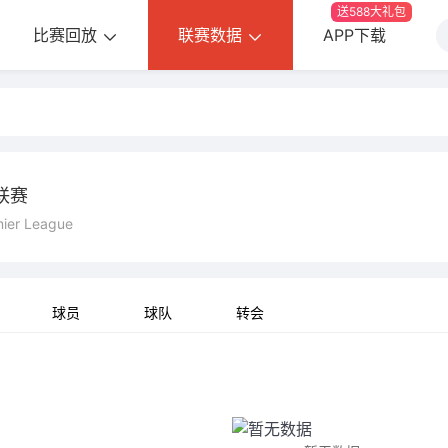
送588大礼包
比赛回放
联赛数据
APP下载
联赛
mier League
球员
球队
转会