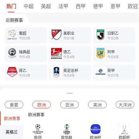
热门
中超
英超
法甲
西甲
德甲
意甲
欧冠
近期赛事
葡超
美职业
日职乙
今日2场
今日1场
今日2场
瑞典超
德乙
阿甲
今日4场
今日4场
今日6场
荷乙
英足总杯
荷甲
今日2场
今日8场
今日7场
重要
欧洲
亚洲
美洲
大洋洲
欧洲赛事
欧洲赛事
英格兰
欧冠
欧协联
欧洲杯
欧超杯