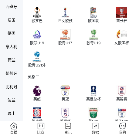
西班牙
法国
欧罗巴
世女欧预
欧国联
酋长杯
德国
欧联U19
欧青U17
欧青U19
女欧国杯
意大利
荷兰
欧青U21外
葡萄牙
英格兰
比利时
英超
英冠
英足总杯
英锦赛
波兰
瑞士
英社盾
英联杯
英U21
英乙U21
奥地利
直播
比赛
资讯
数据
我的