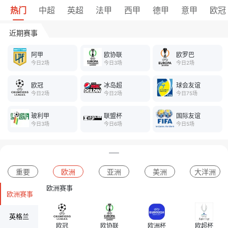
热门
中超
英超
法甲
西甲
德甲
意甲
欧冠
近期赛事
阿甲
欧协联
欧罗巴
今日2场
今日3场
今日2场
欧冠
冰岛超
球会友谊
今日2场
今日2场
今日75场
玻利甲
联盟杯
国际友谊
今日3场
今日6场
今日5场
重要
欧洲
亚洲
美洲
大洋洲
欧洲赛事
欧洲赛事
英格兰
欧冠
欧协联
欧洲杯
欧超杯