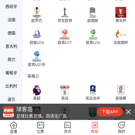
西班牙
法国
欧罗巴
世女欧预
欧国联
酋长杯
德国
欧联U19
欧青U17
欧青U19
女欧国杯
意大利
荷兰
欧青U21外
葡萄牙
英格兰
比利时
英超
英冠
英足总杯
英锦赛
波兰
球客岛
下载APP
瑞士
足球比赛直播，高清无广告
英社盾
英联杯
英U21
英乙U21
奥地利
直播
比赛
资讯
数据
我的