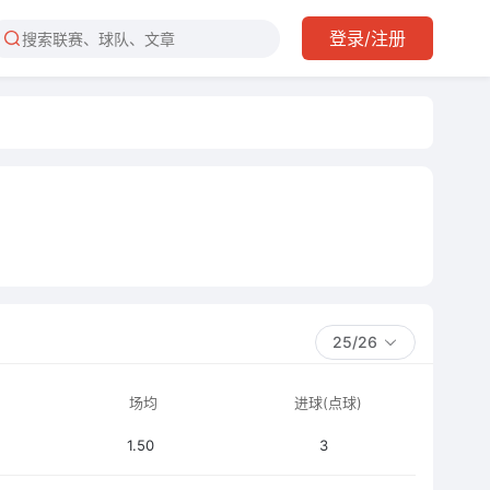
登录/注册
25/26
场均
进球(点球)
1.50
3