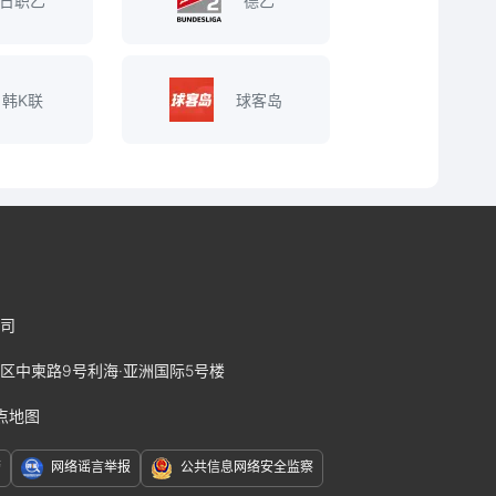
日职乙
德乙
韩K联
球客岛
司
区中柬路9号利海·亚洲国际5号楼
点地图
警
网络谣言举报
公共信息网络安全监察