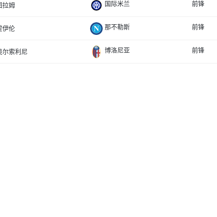
国际米兰
前锋
图拉姆
那不勒斯
前锋
霍伊伦
博洛尼亚
前锋
奥尔索利尼