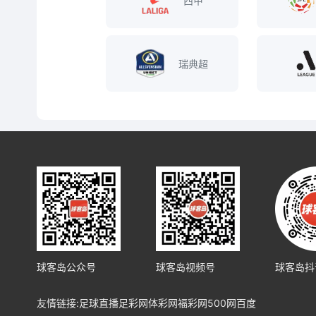
西甲
瑞典超
球客岛公众号
球客岛视频号
球客岛抖
友情链接:
足球直播
足彩网
体彩网
福彩网
500网
百度