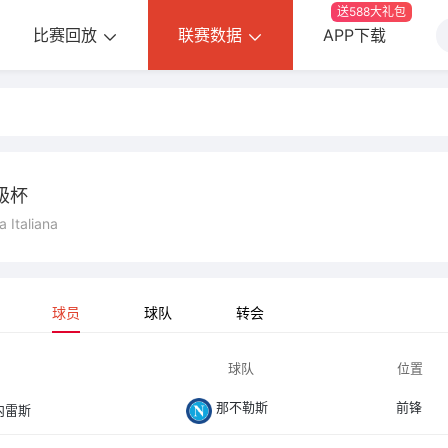
送588大礼包
比赛回放
联赛数据
APP下载
級杯
 Italiana
球员
球队
转会
球队
位置
那不勒斯
前锋
内雷斯