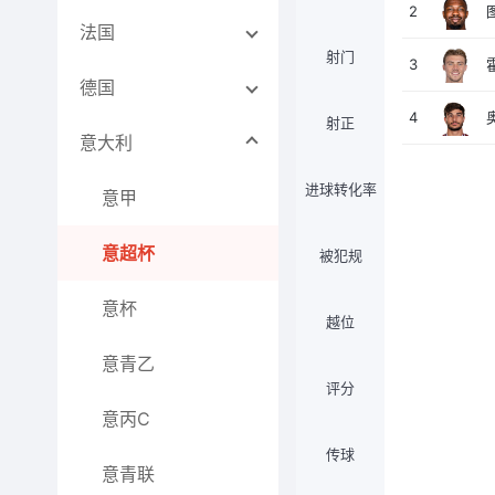
2
法国
射门
3
德国
4
射正
意大利
进球转化率
意甲
意超杯
被犯规
意杯
越位
意青乙
评分
意丙C
传球
意青联