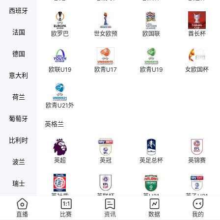
西班牙
法国
欧罗巴
世女欧预
欧国联
酋长杯
德国
欧联U19
欧青U17
欧青U19
女欧国杯
意大利
荷兰
欧青U21外
葡萄牙
英格兰
比利时
英超
英冠
英足总杯
英锦赛
波兰
瑞士
英社盾
英联杯
英U21
英乙U21
奥地利
直播
比赛
资讯
数据
我的