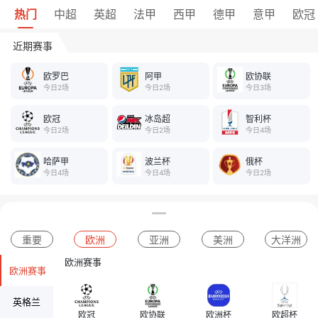
热门
中超
英超
法甲
西甲
德甲
意甲
欧冠
近期赛事
欧罗巴
阿甲
欧协联
今日2场
今日2场
今日3场
欧冠
冰岛超
智利杯
今日2场
今日2场
今日4场
哈萨甲
波兰杯
俄杯
今日4场
今日4场
今日2场
重要
欧洲
亚洲
美洲
大洋洲
欧洲赛事
欧洲赛事
英格兰
欧冠
欧协联
欧洲杯
欧超杯