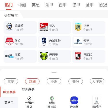
热门
中超
英超
法甲
西甲
德甲
意甲
欧冠
近期赛事
瑞典超
德乙
阿甲
今日4场
今日4场
今日6场
荷乙
英足总杯
荷甲
今日2场
今日8场
今日7场
挪超
巴西甲
日职联
今日3场
今日5场
今日2场
重要
欧洲
亚洲
美洲
大洋洲
欧洲赛事
欧洲赛事
英格兰
欧冠
欧协联
欧洲杯
欧超杯