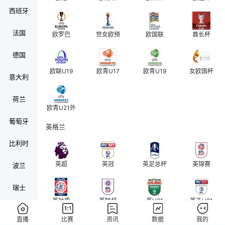
西班牙
法国
欧罗巴
世女欧预
欧国联
酋长杯
德国
欧联U19
欧青U17
欧青U19
女欧国杯
意大利
荷兰
欧青U21外
葡萄牙
英格兰
比利时
英超
英冠
英足总杯
英锦赛
波兰
瑞士
英社盾
英联杯
英U21
英乙U21
奥地利
直播
比赛
资讯
数据
我的