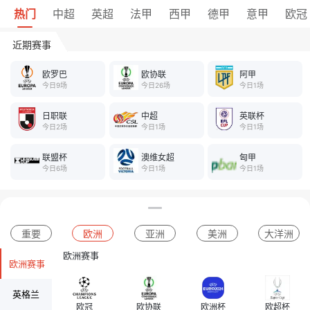
热门
中超
英超
法甲
西甲
德甲
意甲
欧冠
近期赛事
欧罗巴
欧协联
阿甲
今日9场
今日26场
今日1场
日职联
中超
英联杯
今日2场
今日1场
今日1场
联盟杯
澳维女超
匈甲
今日6场
今日1场
今日1场
重要
欧洲
亚洲
美洲
大洋洲
欧洲赛事
欧洲赛事
英格兰
欧冠
欧协联
欧洲杯
欧超杯