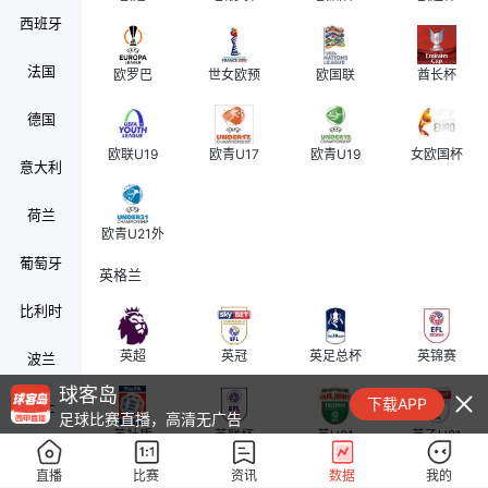
西班牙
法国
欧罗巴
世女欧预
欧国联
酋长杯
德国
欧联U19
欧青U17
欧青U19
女欧国杯
意大利
荷兰
欧青U21外
葡萄牙
英格兰
比利时
英超
英冠
英足总杯
英锦赛
波兰
球客岛
下载APP
瑞士
足球比赛直播，高清无广告
英社盾
英联杯
英U21
英乙U21
奥地利
直播
比赛
资讯
数据
我的