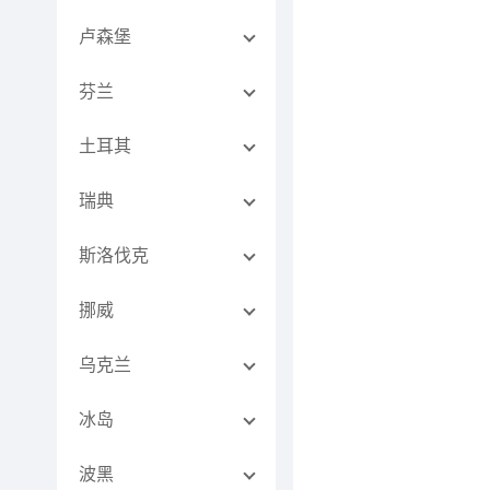
卢森堡
芬兰
土耳其
瑞典
斯洛伐克
挪威
乌克兰
冰岛
波黑