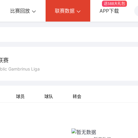
送588大礼包
比赛回放
联赛数据
APP下载
联赛
lic Gambrinus Liga
球员
球队
转会