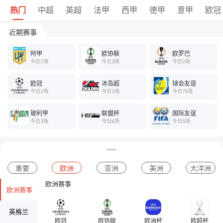
热门
中超
英超
法甲
西甲
德甲
意甲
欧冠
近期赛事
阿甲
欧协联
欧罗巴
今日2场
今日3场
今日2场
欧冠
冰岛超
球会友谊
今日2场
今日2场
今日74场
玻利甲
联盟杯
国际友谊
今日3场
今日6场
今日5场
重要
欧洲
亚洲
美洲
大洋洲
欧洲赛事
欧洲赛事
英格兰
欧冠
欧协联
欧洲杯
欧超杯