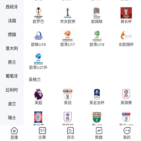
西班牙
法国
欧罗巴
世女欧预
欧国联
酋长杯
德国
欧联U19
欧青U17
欧青U19
女欧国杯
意大利
荷兰
欧青U21外
葡萄牙
英格兰
比利时
英超
英冠
英足总杯
英锦赛
波兰
瑞士
英社盾
英联杯
英U21
英乙U21
奥地利
直播
比赛
资讯
数据
我的