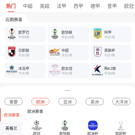
热门
中超
英超
法甲
西甲
德甲
意甲
欧冠
近期赛事
欧罗巴
欧协联
阿甲
今日9场
今日26场
今日1场
日职联
中超
英联杯
今日2场
今日1场
今日1场
冰岛甲
欧女冠
韩K2联
今日1场
今日2场
今日6场
重要
欧洲
亚洲
美洲
大洋洲
欧洲赛事
欧洲赛事
英格兰
欧冠
欧协联
欧洲杯
欧超杯