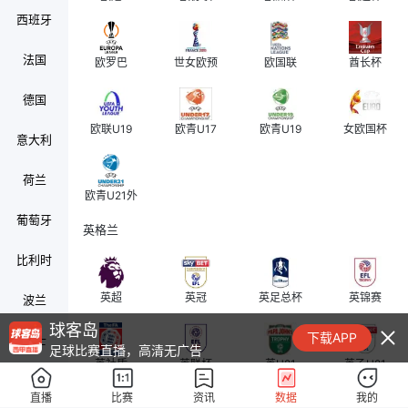
西班牙
法国
欧罗巴
世女欧预
欧国联
酋长杯
德国
欧联U19
欧青U17
欧青U19
女欧国杯
意大利
荷兰
欧青U21外
葡萄牙
英格兰
比利时
英超
英冠
英足总杯
英锦赛
波兰
球客岛
下载APP
瑞士
足球比赛直播，高清无广告
英社盾
英联杯
英U21
英乙U21
奥地利
直播
比赛
资讯
数据
我的