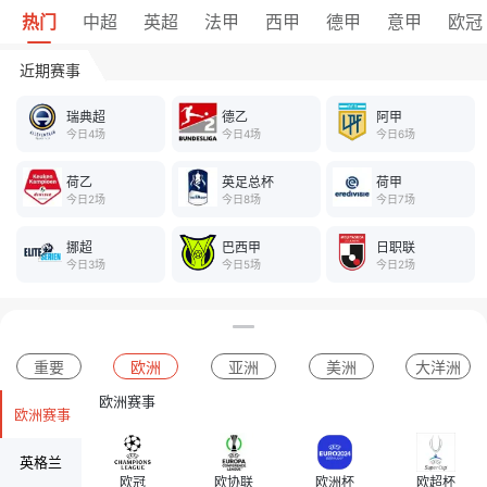
热门
中超
英超
法甲
西甲
德甲
意甲
欧冠
近期赛事
瑞典超
德乙
阿甲
今日4场
今日4场
今日6场
荷乙
英足总杯
荷甲
今日2场
今日8场
今日7场
挪超
巴西甲
日职联
今日3场
今日5场
今日2场
重要
欧洲
亚洲
美洲
大洋洲
欧洲赛事
欧洲赛事
英格兰
欧冠
欧协联
欧洲杯
欧超杯