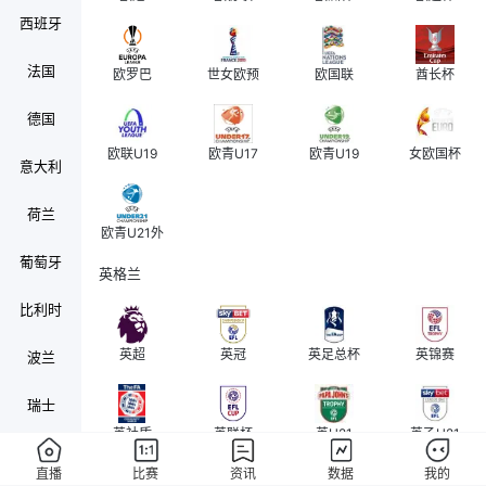
西班牙
法国
欧罗巴
世女欧预
欧国联
酋长杯
德国
欧联U19
欧青U17
欧青U19
女欧国杯
意大利
荷兰
欧青U21外
葡萄牙
英格兰
比利时
英超
英冠
英足总杯
英锦赛
波兰
瑞士
英社盾
英联杯
英U21
英乙U21
奥地利
直播
比赛
资讯
数据
我的