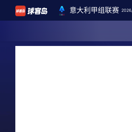
意大利甲组联赛
202