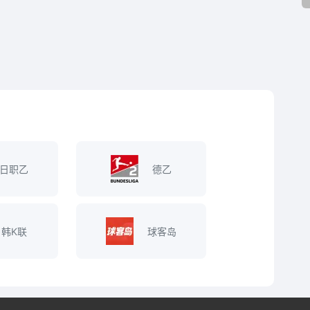
日职乙
德乙
韩K联
球客岛