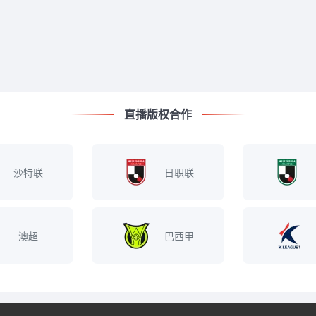
直播版权合作
沙特联
日职联
澳超
巴西甲