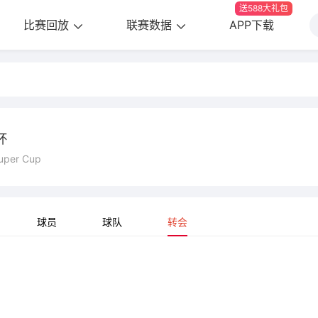
送588大礼包
比赛回放
联赛数据
APP下载
杯
uper Cup
球员
球队
转会