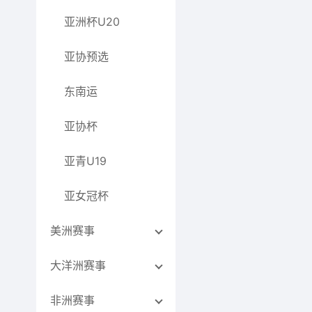
亚洲杯U20
亚协预选
东南运
亚协杯
亚青U19
亚女冠杯
美洲赛事
大洋洲赛事
非洲赛事