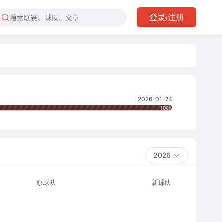
登录/注册
2026-01-24
100%
2026
原球队
新球队