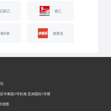
日职乙
德乙
韩K联
球客岛
司
区中柬路9号利海·亚洲国际5号楼
点地图