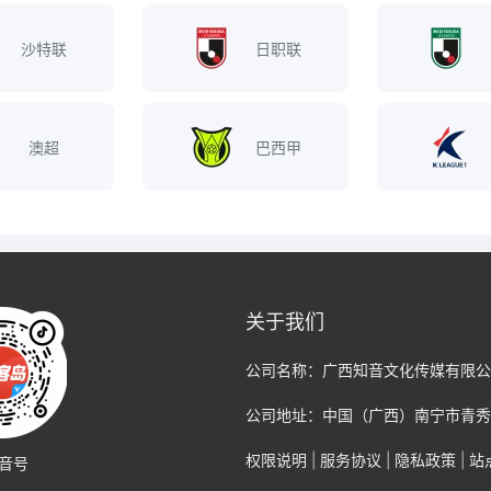
沙特联
日职联
澳超
巴西甲
关于我们
公司名称：
广西知音文化传媒有限公
公司地址：
中国（广西）南宁市青秀
权限说明
|
服务协议
|
隐私政策
|
站
音号