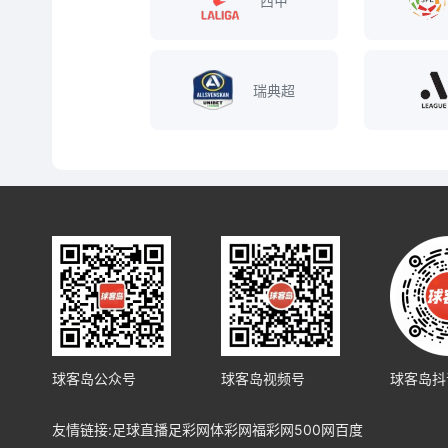
西甲
瑞典超
球客岛公众号
球客岛视频号
球客岛抖
友情链接:
足球直播
足彩网
体彩网
福彩网
500网
百度