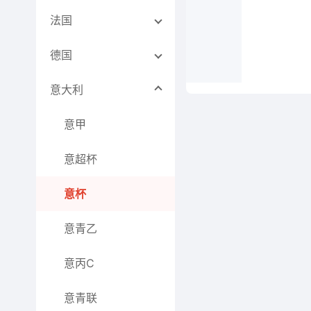
法国
德国
意大利
意甲
意超杯
意杯
意青乙
意丙C
意青联