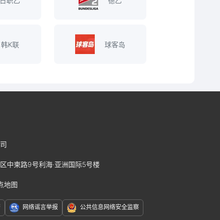
日职乙
德乙
韩K联
球客岛
司
区中柬路9号利海·亚洲国际5号楼
点地图
警
网络谣言举报
公共信息网络安全监察