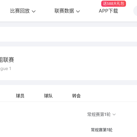
送588大礼包
比赛回放
联赛数据
APP下载
组联赛
ague 1
球员
球队
转会
常规赛第1轮
常规赛第1轮