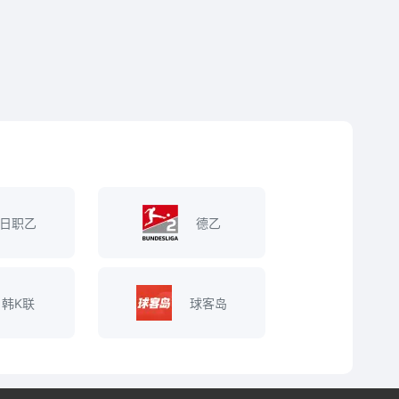
日职乙
德乙
韩K联
球客岛