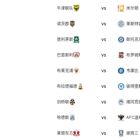
vs
牛津联队
米尔顿
vs
诺茨郡
莱斯特
vs
普利茅斯
斯托克
vs
巴恩斯利
布罗姆
vs
布莱克浦
韦康比
vs
布拉德福德
彼得堡
vs
剑桥联
维冈竞
vs
哈德斯
AFC
vs
莱顿东方
谢周三