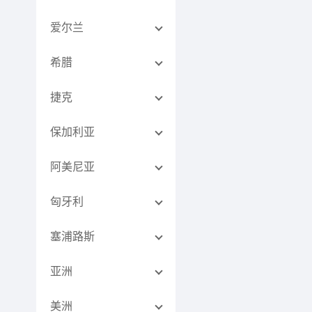
爱尔兰
希腊
捷克
保加利亚
阿美尼亚
匈牙利
塞浦路斯
亚洲
美洲