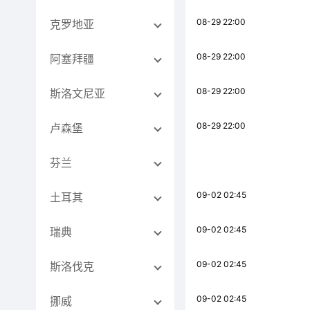
08-29 22:00
克罗地亚
08-29 22:00
阿塞拜疆
08-29 22:00
斯洛文尼亚
08-29 22:00
卢森堡
芬兰
09-02 02:45
土耳其
09-02 02:45
瑞典
09-02 02:45
斯洛伐克
09-02 02:45
挪威