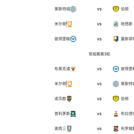
vs
莱斯特城
伯顿
vs
米尔顿
哈德斯
vs
彼得堡联
曼斯菲
常规赛第3轮
vs
布莱克浦
彼得堡
vs
米尔顿
莱斯特
vs
诺茨郡
伯顿
vs
普利茅斯
布拉德
vs
谢周三
布罗姆