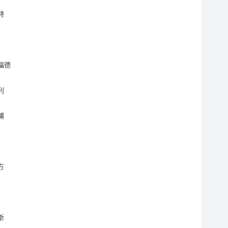
特
福德
利
浦
方
斯