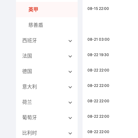
08-15 22:00
英甲
慈善盾
08-21 03:00
西班牙
08-22 19:30
法国
08-22 22:00
德国
08-22 22:00
意大利
08-22 22:00
荷兰
08-22 22:00
葡萄牙
08-22 22:00
比利时