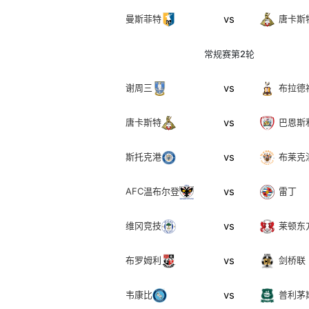
vs
曼斯菲特
唐卡斯
常规赛第2轮
vs
谢周三
布拉德
vs
唐卡斯特
巴恩斯
vs
斯托克港
布莱克
vs
AFC温布尔登
雷丁
vs
维冈竞技
莱顿东
vs
布罗姆利
剑桥联
vs
韦康比
普利茅