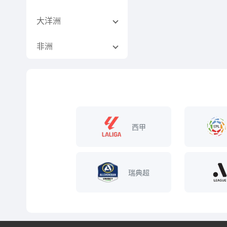
大洋洲
非洲
西甲
瑞典超