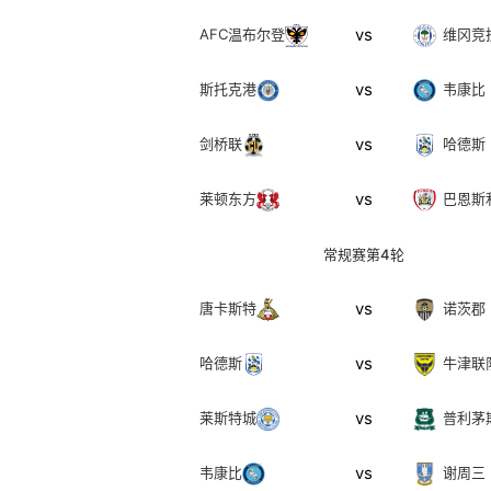
vs
AFC温布尔登
维冈竞
vs
斯托克港
韦康比
vs
剑桥联
哈德斯
vs
莱顿东方
巴恩斯
常规赛第4轮
vs
唐卡斯特
诺茨郡
vs
哈德斯
牛津联
vs
莱斯特城
普利茅
vs
韦康比
谢周三