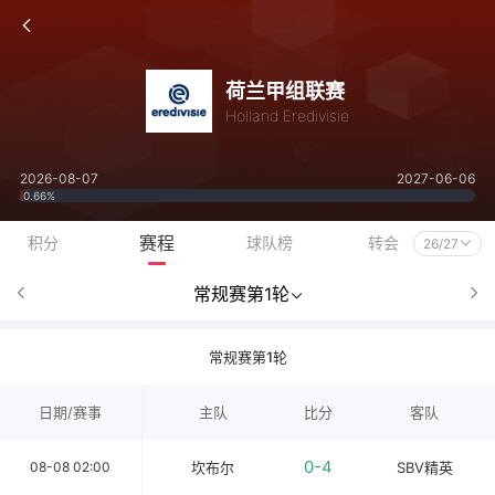
荷兰甲组联赛
Holland Eredivisie
2026-08-07
2027-06-06
0.66%
赛程
积分
球队榜
转会
26/27
常规赛第1轮
常规赛第1轮
日期/赛事
主队
比分
客队
0-4
08-08 02:00
坎布尔
SBV精英