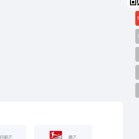
日职乙
德乙