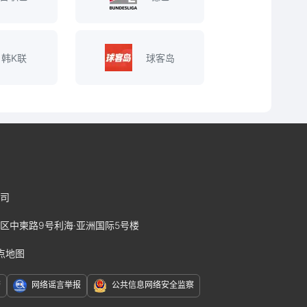
韩K联
球客岛
司
区中柬路9号利海·亚洲国际5号楼
点地图
警
网络谣言举报
公共信息网络安全监察