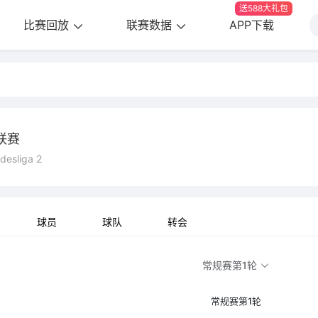
送588大礼包
比赛回放
联赛数据
APP下载
联赛
desliga 2
球员
球队
转会
常规赛第1轮
常规赛第1轮