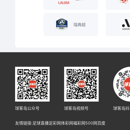
瑞典超
球客岛公众号
球客岛视频号
球客岛抖
友情链接:
足球直播
足彩网
体彩网
福彩网
500网
百度