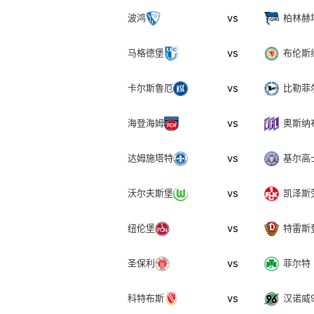
vs
波鸿
柏林赫
vs
马格德堡
布伦斯
vs
卡尔斯鲁厄
比勒菲
vs
海登海姆
奥斯纳
vs
达姆施塔特
基尔高
vs
沃尔夫斯堡
凯泽斯
vs
纽伦堡
特雷斯
vs
圣保利
菲尔特
vs
科特布斯
汉诺威9