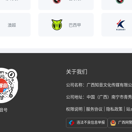
澳超
巴西甲
关于我们
公司名称：
广西知音文化传媒有限公
公司地址：
中国（广西）南宁市青秀
权限说明
|
服务协议
|
隐私政策
|
站
音号
违法不良信息举报
广西网