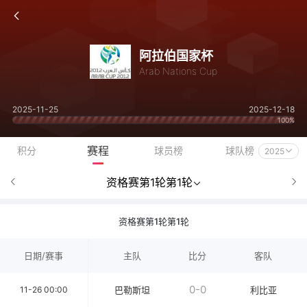
阿拉伯国家杯
Arab Nations Cup
2025-11-25
2025-12-18
100%
赛程
积分
球员榜
球队榜
2025
资格赛第1轮第1轮
资格赛第1轮第1轮
日期/赛事
主队
比分
客队
0-0
11-26 00:00
巴勒斯坦
利比亚