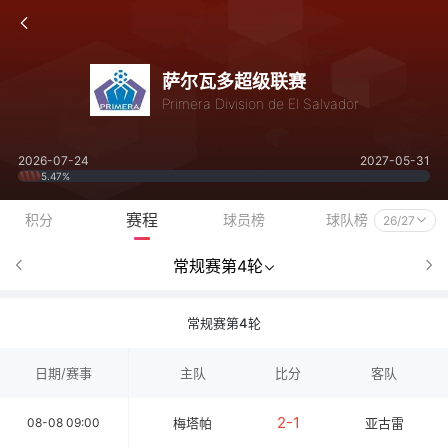
萨尔瓦多超级联赛
Primera Division de El Salvador
2026-07-24
2027-05-31
5.47%
赛程
积分
球员榜
球队榜
26/27
常规赛第4轮
常规赛第4轮
日期/赛事
主队
比分
客队
2-1
08-08 09:00
梅塔帕
亚古雷