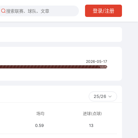
登录/注册
2026-05-17
100%
25/26
场均
进球(点球)
0.59
13