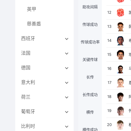
助攻间隔
英甲
12
慈善盾
传球成功
13
西班牙
14
传球成功率
法国
15
关键传球
德国
16
长传
意大利
17
长传成功
荷兰
18
19
葡萄牙
横传
20
比利时
横传成功