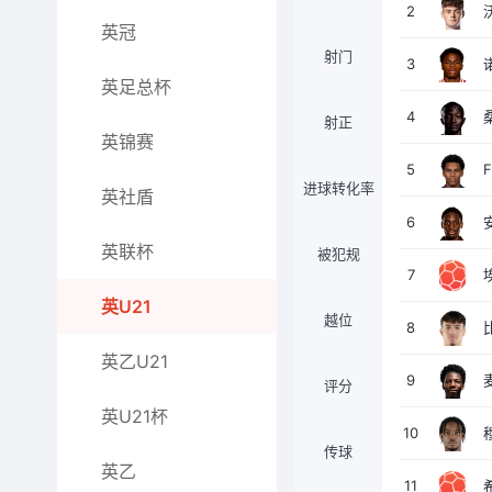
2
英冠
射门
3
英足总杯
4
射正
英锦赛
5
进球转化率
英社盾
6
英联杯
被犯规
7
英U21
越位
8
英乙U21
9
评分
英U21杯
10
传球
英乙
11