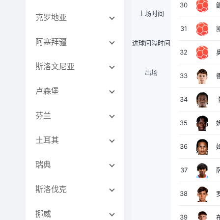
30
上场时间
克罗地亚
31
阿塞拜疆
进球间隔时间
32
斯洛文尼亚
出场
33
卢森堡
34
芬兰
35
土耳其
36
瑞典
37
斯洛伐克
38
挪威
39