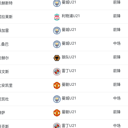
曼城U21
前锋
沃赫斯特
利物浦U21
前锋
诺拉莱斯
曼城U21
前锋
桑加雷
曼城U21
中场
F.桑巴
狼队U21
前锋
安赫尔
雷丁U21
前锋
埃文斯
曼联U21
前锋
比安凯里
曼城U21
中场
麦凯杜
曼联U21
前锋
穆萨
雷丁U21
中场
希克斯