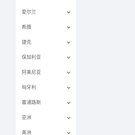
爱尔兰
希腊
捷克
保加利亚
阿美尼亚
匈牙利
塞浦路斯
亚洲
美洲