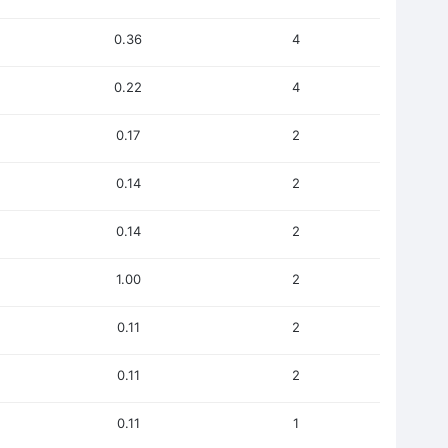
0.36
4
0.22
4
0.17
2
0.14
2
0.14
2
1.00
2
0.11
2
0.11
2
0.11
1