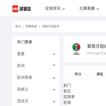
足球资讯
比赛直播
首页
联赛数据
葡萄牙超级杯
热门赛事
葡萄牙超
Portugal Su
重要
欧洲
积分
赛程
欧洲赛事
射门
英格兰
射正
控球率
西班牙
犯规