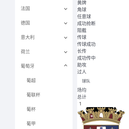
黄牌
法国
角球
任意球
德国
成功抢断
阻截
意大利
传球
传球成功
长传
荷兰
成功传中
助攻
葡萄牙
过人
葡超
球队
场均
葡联杯
总计
1
葡杯
葡甲