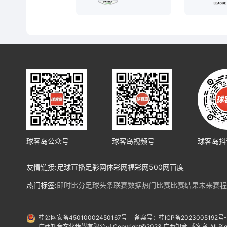
球客岛公众号
球客岛视频号
球客岛抖
友情链接:
足球直播
足彩网
体彩网
福彩网
500网
百度
热门标签:
即时比分
足球头条
联赛数据
热门比赛
比赛结果
未来赛程
热门球队:
皇马
马竞
巴塞罗纳
利物浦
阿森纳
曼城
拜仁
勒沃库森
法兰
国际赛事:
亚洲预选赛
欧洲预选赛
南美预选赛
北美预选赛
欧冠
欧协
桂公网安备45010002450167号
备案号：桂ICP备2023005192号
广西知音文化传媒有限公司 Copyright©2023 广西知音
球客岛
All R