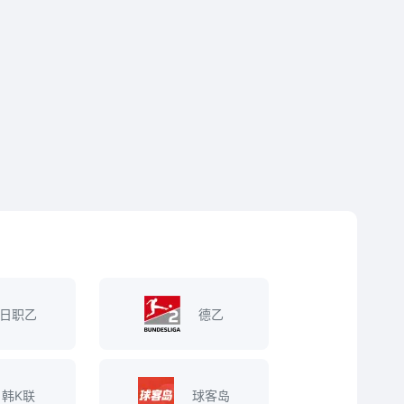
日职乙
德乙
韩K联
球客岛