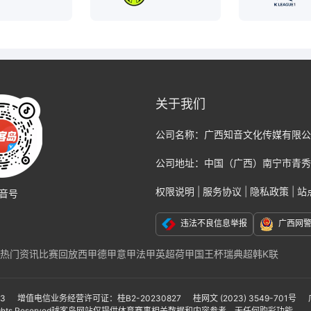
关于我们
公司名称：
广西知音文化传媒有限公
公司地址：
中国（广西）南宁市青秀
权限说明
|
服务协议
|
隐私政策
|
站
音号
违法不良信息举报
广西网
热门资讯
比赛回放
西甲
德甲
意甲
法甲
英超
荷甲
国王杯
瑞典超
韩K联
克福
那不勒斯
国际米兰
尤文图斯
巴黎
切尔西
阿贾克斯
AC米兰
莱比锡
联
亚冠
亚洲杯
美洲杯
美职联
墨西哥联赛
非洲杯
日本职业联赛J1
日本职业联
-3
增值电信业务经营许可证：桂B2-20230827
桂网文 (2023) 3549-701号
ights Reserved
球客岛网站仅提供体育赛事相关数据和内容参考，无任何购彩功能