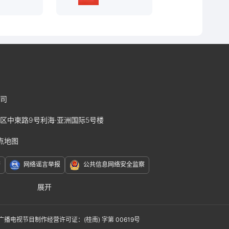
司
区中柬路9号利海·亚洲国际5号楼
点地图
警
网络谣言举报
公共信息网络安全监察
展开
赛J2
广播电视节目制作经营许可证：(桂南) 字第 00619号