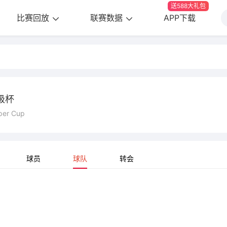
送588大礼包
比赛回放
联赛数据
APP下载
级杯
per Cup
球员
球队
转会