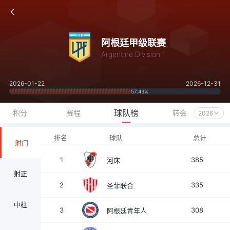
阿根廷甲级联赛
Argentine Division 1
2026-01-22
2026-12-31
57.43%
球队榜
积分
赛程
转会
2026
排名
球队
总计
射门
1
385
河床
射正
2
335
圣菲联合
中柱
3
308
阿根廷青年人