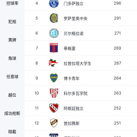
控球率
4
296
门多萨独立
5
291
罗萨里奥中央
犯规
6
271
贝尔格拉诺
黄牌
7
269
蒂格雷
角球
8
267
拉普拉塔大学生
任意球
9
264
博卡青年
10
263
科尔多瓦学院
越位
11
252
阿根廷独立
成功抢断
12
251
普拉腾斯
阻截