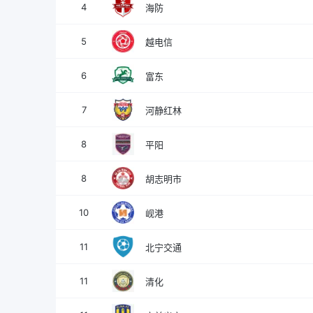
4
海防
5
越电信
6
富东
7
河静红林
8
平阳
8
胡志明市
10
岘港
11
北宁交通
11
清化