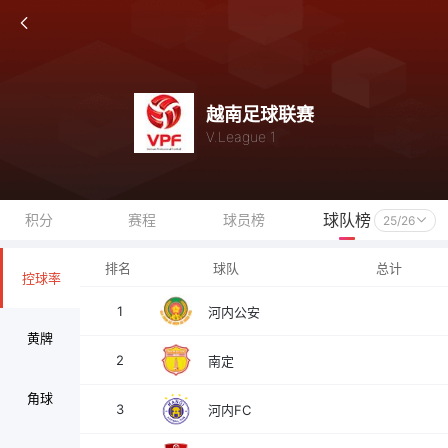
越南足球联赛
V.League 1
球队榜
积分
赛程
球员榜
25/26
排名
球队
总计
控球率
1
河内公安
黄牌
2
南定
角球
3
河内FC