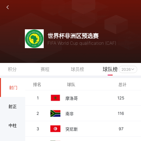
世界杯非洲区预选赛
FIFA World Cup qualification (CAF)
球队榜
积分
赛程
球员榜
2026
排名
球队
总计
射门
1
125
摩洛哥
射正
2
116
南非
中柱
3
97
突尼斯