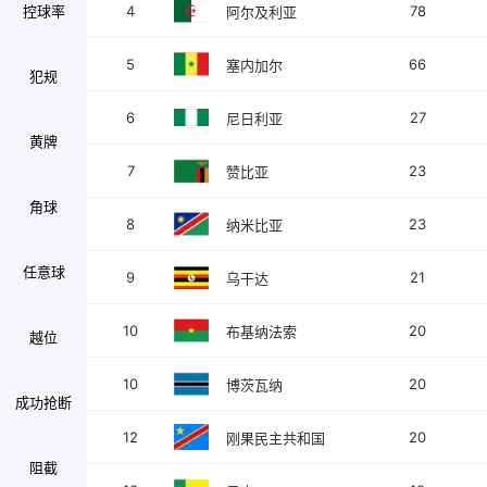
控球率
4
78
阿尔及利亚
5
66
塞内加尔
犯规
6
27
尼日利亚
黄牌
7
23
赞比亚
角球
8
23
纳米比亚
任意球
9
21
乌干达
10
20
布基纳法索
越位
10
20
博茨瓦纳
成功抢断
12
20
刚果民主共和国
阻截