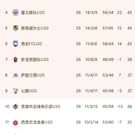
4
曼立联队U20
26
14/3/9
56/34
22
45
5
新南威尔士U20
25
14/3/8
57/45
12
45
6
悉尼FCU20
26
11/9/6
58/44
14
42
7
卧龙岗狼队U20
26
10/8/8
48/49
-1
38
8
萨瑟兰德U20
26
11/4/11
53/46
7
37
9
公鹿U20
26
11/4/11
45/48
-3
37
10
黑镇市足球俱乐部U20
26
11/3/12
45/58
-13
36
11
西悉尼流浪者U20
26
10/2/14
53/60
-7
32