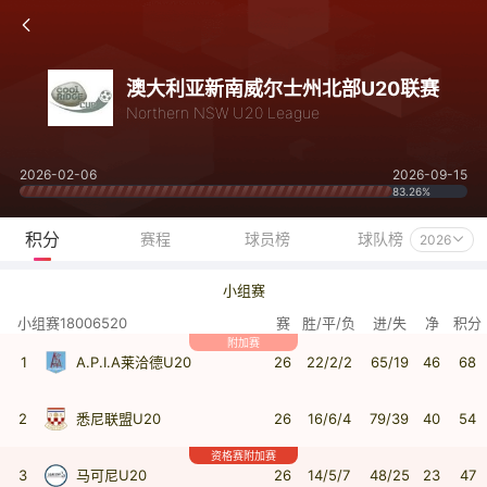
澳大利亚新南威尔士州北部U20联赛
Northern NSW U20 League
2026-02-06
2026-09-15
83.26%
积分
赛程
球员榜
球队榜
2026
小组赛
小组赛18006520
赛
胜/平/负
进/失
净
积分
附加赛
1
A.P.I.A莱洽德U20
26
22/2/2
65/19
46
68
2
悉尼联盟U20
26
16/6/4
79/39
40
54
资格赛附加赛
3
马可尼U20
26
14/5/7
48/25
23
47