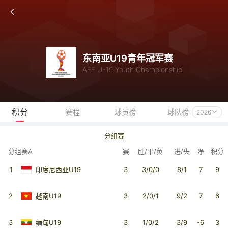
东南亚U19青年冠军赛
AFF U-19 Youth Championship
积分
赛程
球员榜
球队榜
2026
分组赛
分组赛A
赛
胜/平/负
进/失
净
积分
1
印度尼西亚U19
3
3/0/0
8/1
7
9
2
越南U19
3
2/0/1
9/2
7
6
3
缅甸U19
3
1/0/2
3/9
-6
3