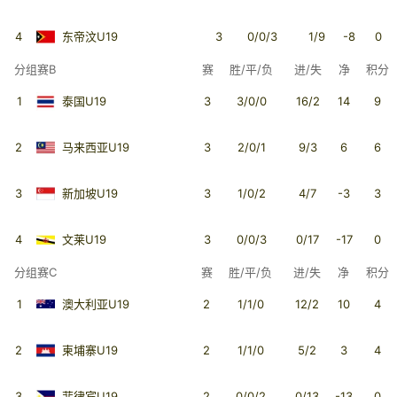
4
东帝汶U19
3
0/0/3
1/9
-8
0
分组赛B
赛
胜/平/负
进/失
净
积分
1
泰国U19
3
3/0/0
16/2
14
9
2
马来西亚U19
3
2/0/1
9/3
6
6
3
新加坡U19
3
1/0/2
4/7
-3
3
4
文莱U19
3
0/0/3
0/17
-17
0
分组赛C
赛
胜/平/负
进/失
净
积分
1
澳大利亚U19
2
1/1/0
12/2
10
4
2
柬埔寨U19
2
1/1/0
5/2
3
4
3
菲律宾U19
2
0/0/2
0/13
-13
0