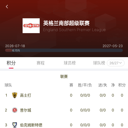
英格兰南部超级联赛
England Southern Premier League
2026-07-18
2027-05-23
6.15%
积分
赛程
球员榜
球队榜
26/27
联赛
球队
赛
胜/平/负
进/失
净
积分
1
高士打
0
0/0/0
0/0
0
0
2
普尔城
0
0/0/0
0/0
0
0
3
伯克姆斯特德
0
0/0/0
0/0
0
0