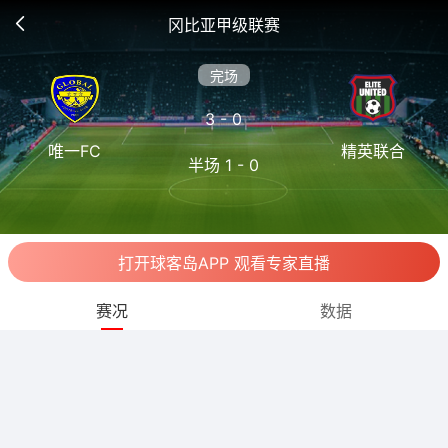
冈比亚甲级联赛
完场
3 - 0
唯一FC
精英联合
半场 1 - 0
打开球客岛APP 观看专家直播
赛况
数据