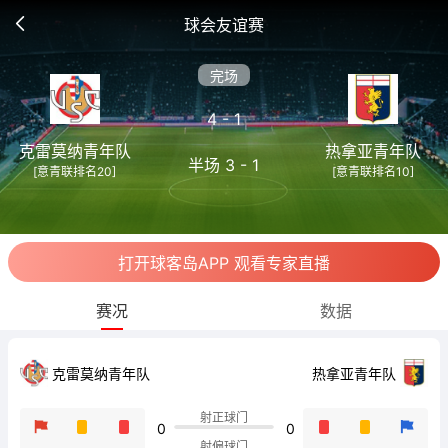
球会友谊赛
完场
4 - 1
克雷莫纳青年队
热拿亚青年队
半场 3 - 1
[意青联排名20]
[意青联排名10]
打开球客岛APP 观看专家直播
赛况
数据
克雷莫纳青年队
热拿亚青年队
射正球门
0
0
射偏球门