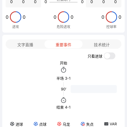
0
0
0
0
0
0
0
0
0
0
0
0
0
0
进攻
危险进攻
控球率
文字直播
重要事件
技术统计
只看进球
开始
半场 3-1
90'
结束 4-1
VAR
进球
点球
乌龙
失点