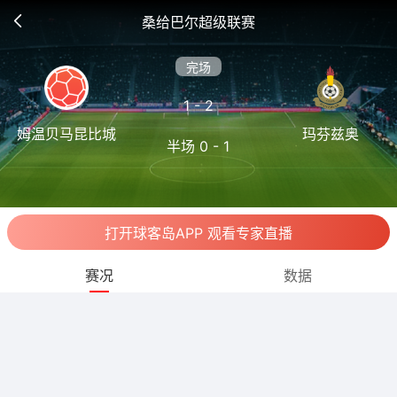
桑给巴尔超级联赛
完场
1 - 2
姆温贝马昆比城
玛芬兹奥
半场 0 - 1
打开球客岛APP 观看专家直播
赛况
数据