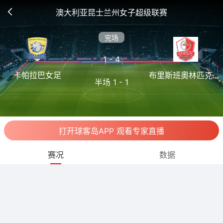
澳大利亚昆士兰州女子超级联赛
完场
1 - 4
卡帕拉巴女足
布里斯班奧林匹克女
半场 1 - 1
足
打开球客岛APP 观看专家直播
赛况
数据