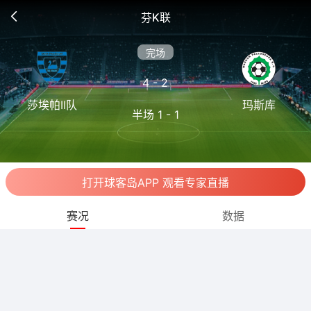
芬K联
完场
4 - 2
莎埃帕II队
玛斯库
半场 1 - 1
打开球客岛APP 观看专家直播
赛况
数据