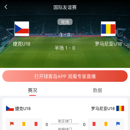
国际友谊赛
完场
3 - 0
捷克U18
罗马尼亚U18
半场 1 - 0
打开球客岛APP 观看专家直播
赛况
数据
捷克U18
罗马尼亚U18
射正球门
0
0
射偏球门