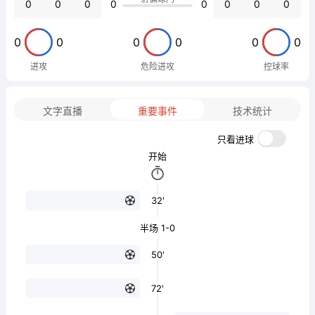
0
0
0
0
0
0
0
0
0
0
0
0
0
0
进攻
危险进攻
控球率
文字直播
重要事件
技术统计
只看进球
开始
32'
半场 1-0
50'
72'