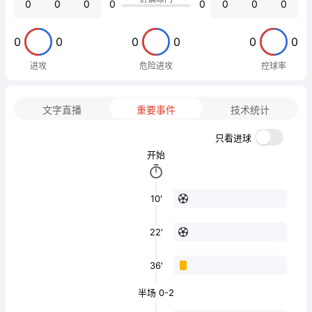
0
0
0
0
0
0
0
0
0
0
0
0
0
0
进攻
危险进攻
控球率
文字直播
重要事件
技术统计
只看进球
开始
10'
22'
36'
半场 0-2