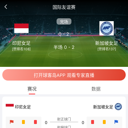
国际友谊赛
完场
0 - 2
印尼女足
新加坡女足
半场 0 - 2
[世排名108]
[世排名137]
打开球客岛APP 观看专家直播
赛况
数据
新加坡女足
印尼女足
射正球门
0
0
射偏球门